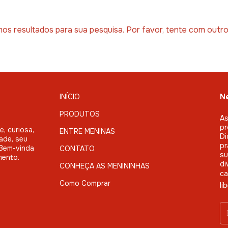
os resultados para sua pesquisa. Por favor, tente com outros 
INÍCIO
Ne
PRODUTOS
As
pr
, curiosa,
ENTRE MENINAS
Di
ade, seu
pr
. Bem-vinda
CONTATO
su
mento.
di
CONHEÇA AS MENININHAS
ca
Como Comprar
li