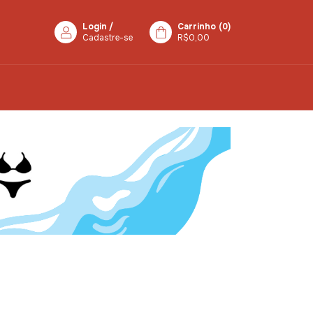
Login
/
Carrinho
(
0
)
Cadastre-se
R$0,00