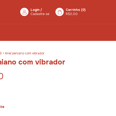
Login
/
Carrinho
(
0
)
Cadastre-se
R$0,00
S
>
Anel peniano com vibrador
niano com vibrador
0
nte