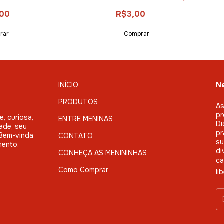
,00
R$3,00
INÍCIO
Ne
PRODUTOS
As
pr
, curiosa,
ENTRE MENINAS
Di
ade, seu
pr
. Bem-vinda
CONTATO
su
mento.
di
CONHEÇA AS MENININHAS
ca
Como Comprar
li