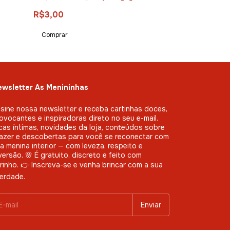
R$3,00
R$22,00
wsletter As Menininhas
sine nossa newsletter e receba cartinhas doces,
ovocantes e inspiradoras direto no seu e-mail.
cas íntimas, novidades da loja, conteúdos sobre
azer e descobertas para você se reconectar com
a menina interior — com leveza, respeito e
versão. 🌸 É gratuito, discreto e feito com
rinho. 👉 Inscreva-se e venha brincar com a sua
berdade.