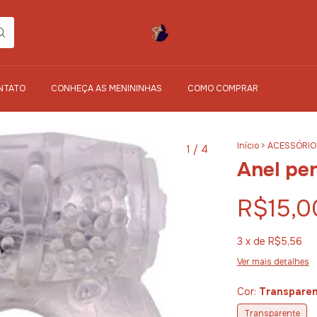
NTATO
CONHEÇA AS MENININHAS
COMO COMPRAR
Início
>
ACESSÓRIO
1
/
4
Anel pe
R$15,0
3
x de
R$5,56
Ver mais detalhes
Cor:
Transpare
Transparente