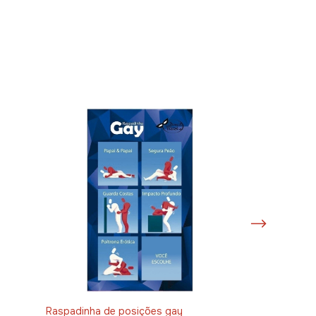
Raspadinha de posições gay
Anel peniano e