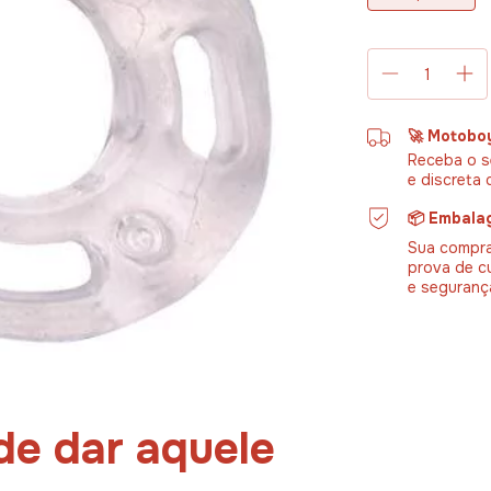
🚀 Motobo
Receba o s
e discreta 
📦 Embala
Sua compra
prova de c
e seguranç
de dar aquele