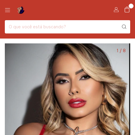
0
1
/
8