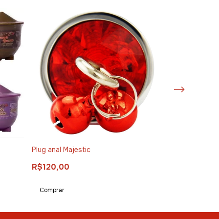
Plug anal Majestic
Lubrificante de
R$120,00
R$80,00
Comprar