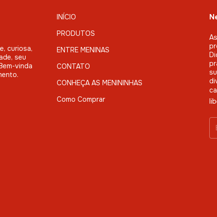
INÍCIO
Ne
PRODUTOS
As
pr
, curiosa,
ENTRE MENINAS
Di
ade, seu
pr
. Bem-vinda
CONTATO
su
mento.
di
CONHEÇA AS MENININHAS
ca
Como Comprar
li