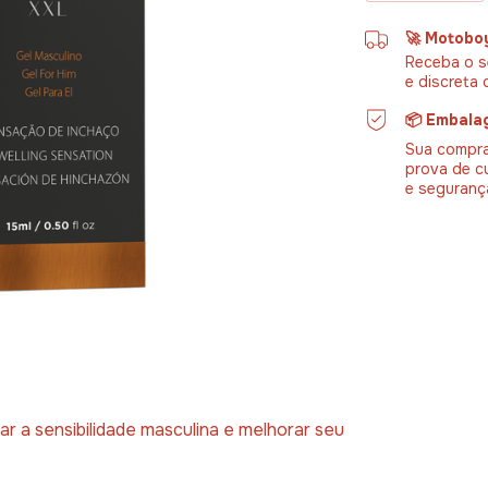
🚀 Motobo
Receba o s
e discreta 
📦 Embala
Sua compra
prova de c
e seguranç
r a sensibilidade masculina e melhorar seu