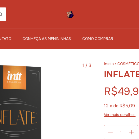
NTATO
CONHEÇA AS MENININHAS
COMO COMPRAR
Início
>
COSMÉTIC
1
/
3
INFLAT
R$49,
12
x de
R$5,09
Ver mais detalhes