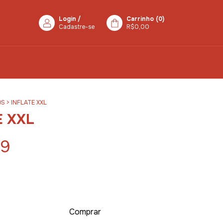
Login
/
Carrinho
(
0
)
Cadastre-se
R$0,00
OS
>
INFLATE XXL
E XXL
99