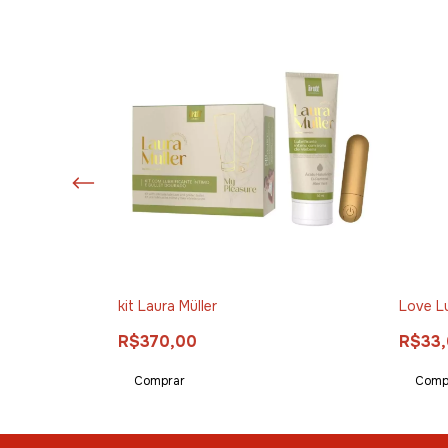
ALLOW
kit Laura Müller
Love Lu
R$370,00
R$33