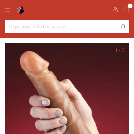
0
1
/
5