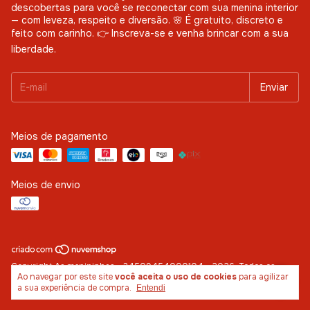
descobertas para você se reconectar com sua menina interior
— com leveza, respeito e diversão. 🌸 É gratuito, discreto e
feito com carinho. 👉 Inscreva-se e venha brincar com a sua
liberdade.
Meios de pagamento
Meios de envio
Copyright As menininhas - 34509454000104 - 2026. Todos os
Ao navegar por este site
você aceita o uso de cookies
para agilizar
direitos reservados.
a sua experiência de compra.
Entendi