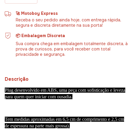
🚀 Motoboy Express
Receba o seu pedido ainda hoje, com entrega rápida,
segura e discreta diretamente na sua porta!
📦 Embalagem Discreta
Sua compra chega em embalagem totalmente discreta, à
prova de curiosos, para você receber com total
privacidade e segurança.
Descrição
Plug desenvolvido em ABS, uma peça com sofisticação e leveza
para quem quer iniciar com ousadia.
Tem medidas aproximadas em 6,5 cm de comprimento e 2,5 cm
de espessura na parte mais grossa).