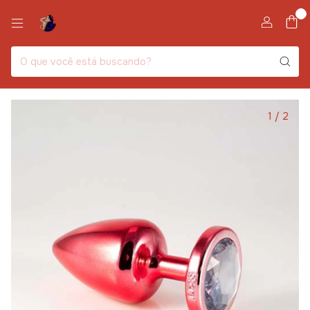
0
1
/
2