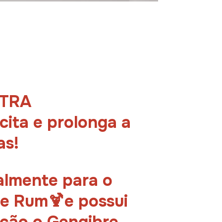
XTRA
ita e prolonga a
as!
almente para o
e Rum🍹e possui