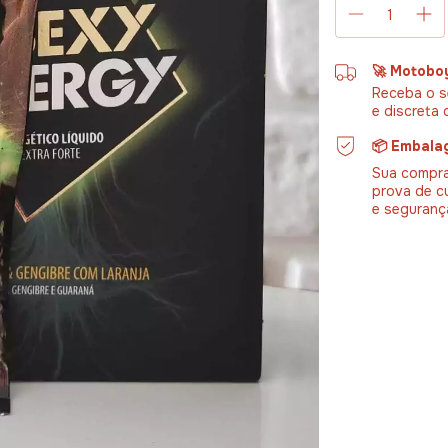
🚀 Motobo
Receba o s
e discreta 
📦 Embala
Sua compra
prova de c
e seguranç