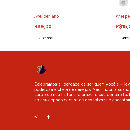
s gay
Anel peniano
Anel p
R$9,00
R$15,
Comprar
Comp
Celebramos a liberdade de ser quem você é — leve
poderosa e cheia de desejos. Não importa sua id
corpo ou sua história: o prazer é seu por direito
ao seu espaço seguro de descoberta e encanta