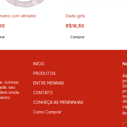
eniano com vibrador
Dado girls
00
R$16,50
rar
INÍCIO
Ne
PRODUTOS
As
pr
, curiosa,
ENTRE MENINAS
Di
ade, seu
pr
. Bem-vinda
CONTATO
su
mento.
di
CONHEÇA AS MENININHAS
ca
Como Comprar
li