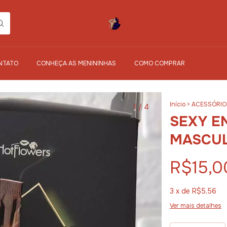
NTATO
CONHEÇA AS MENININHAS
COMO COMPRAR
Início
>
ACESSÓRIO
1
/
4
SEXY E
MASCU
R$15,0
3
x de
R$5,56
Ver mais detalhes