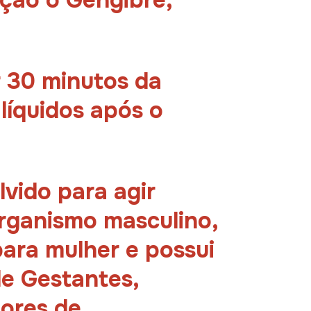
ção o Gengibre,
 30 minutos da
 líquidos após o
lvido para agir
rganismo masculino,
ara mulher e possui
de Gestantes,
dores de