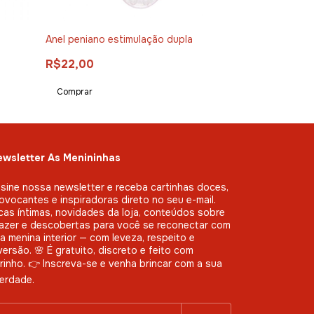
Anel peniano estimulação dupla
Colar de pérol
R$22,00
R$33,00
wsletter As Menininhas
sine nossa newsletter e receba cartinhas doces,
ovocantes e inspiradoras direto no seu e-mail.
cas íntimas, novidades da loja, conteúdos sobre
azer e descobertas para você se reconectar com
a menina interior — com leveza, respeito e
versão. 🌸 É gratuito, discreto e feito com
rinho. 👉 Inscreva-se e venha brincar com a sua
berdade.