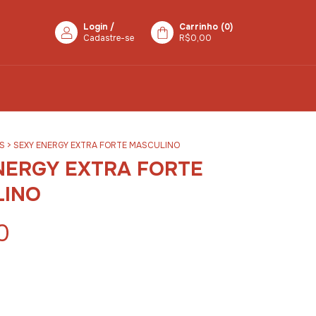
Login
/
Carrinho
(
0
)
Cadastre-se
R$0,00
S
>
SEXY ENERGY EXTRA FORTE MASCULINO
NERGY EXTRA FORTE
LINO
0