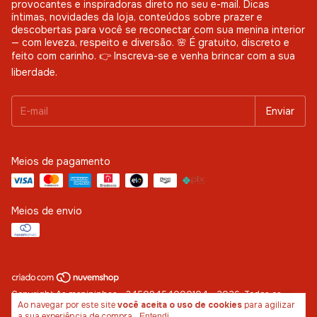
provocantes e inspiradoras direto no seu e-mail. Dicas
íntimas, novidades da loja, conteúdos sobre prazer e
descobertas para você se reconectar com sua menina interior
— com leveza, respeito e diversão. 🌸 É gratuito, discreto e
feito com carinho. 👉 Inscreva-se e venha brincar com a sua
liberdade.
Meios de pagamento
Meios de envio
Copyright As menininhas - 34509454000104 - 2026. Todos os
Ao navegar por este site
você aceita o uso de cookies
para agilizar
direitos reservados.
a sua experiência de compra.
Entendi