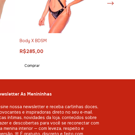
Body X BDSM
Máscara mulhe
R$285,00
R$22,00
wsletter As Menininhas
sine nossa newsletter e receba cartinhas doces,
ovocantes e inspiradoras direto no seu e-mail.
cas íntimas, novidades da loja, conteúdos sobre
azer e descobertas para você se reconectar com
a menina interior — com leveza, respeito e
versão. 🌸 É gratuito, discreto e feito com