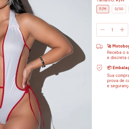
Tamanho:
P/M
P/M
G/GG
🚀 Motobo
Receba o s
e discreta 
📦 Embala
Sua compra
prova de c
e seguranç