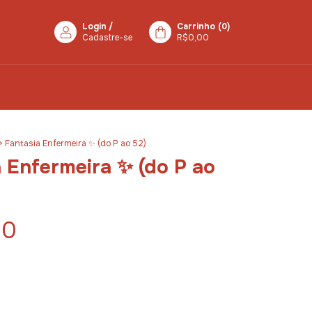
Login
/
Carrinho
(
0
)
Cadastre-se
R$0,00
>
Fantasia Enfermeira ✨ (do P ao 52)
 Enfermeira ✨ (do P ao
00