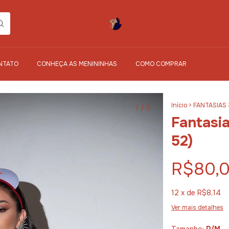
NTATO
CONHEÇA AS MENININHAS
COMO COMPRAR
Início
>
FANTASIAS
1
/
3
Fantasia
52)
R$80,
12
x de
R$8,14
Ver mais detalhes