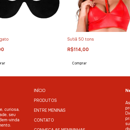
 gato
Sutiã 50 tons
00
R$114,00
rar
INÍCIO
Ne
PRODUTOS
As
pr
, curiosa,
ENTRE MENINAS
Di
ade, seu
pr
. Bem-vinda
CONTATO
su
mento.
di
CONHEÇA AS MENININHAS