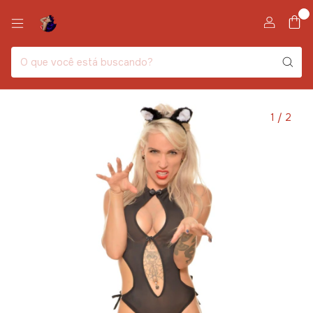
0
1
/
2