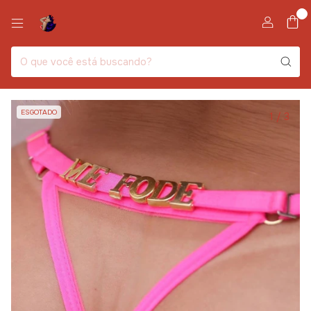
0
ESGOTADO
1
/
3