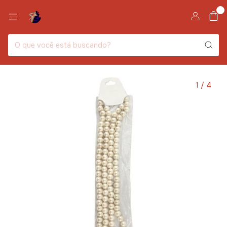
0
1
/
4