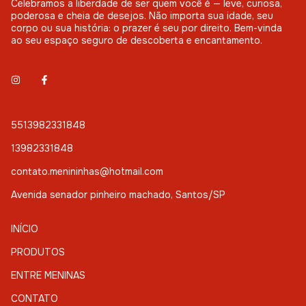
Celebramos a liberdade de ser quem você é — leve, curiosa,
poderosa e cheia de desejos. Não importa sua idade, seu
corpo ou sua história: o prazer é seu por direito. Bem-vinda
ao seu espaço seguro de descoberta e encantamento.
5513982331848
13982331848
contato.menininhas@hotmail.com
Avenida senador pinheiro machado, Santos/SP
INÍCIO
PRODUTOS
ENTRE MENINAS
CONTATO