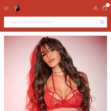
0
1
/
3