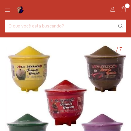
0
1
/
7