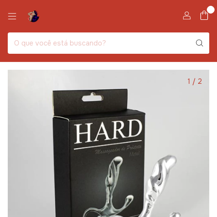
0
1
/
2