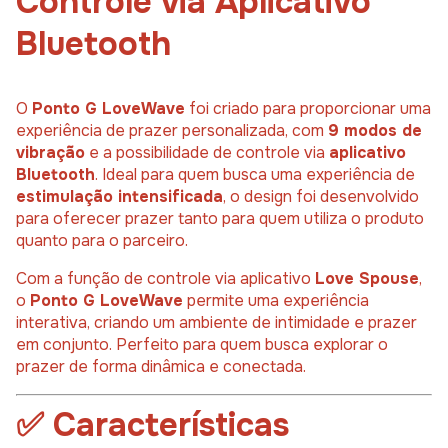
Controle
via
Aplicativo
Bluetooth
O
Ponto
G
LoveWave
foi
criado
para
proporcionar
uma
experiência
de
prazer
personalizada,
com
9
modos
de
vibração
e
a
possibilidade
de
controle
via
aplicativo
Bluetooth
.
Ideal
para
quem
busca
uma
experiência
de
estimulação
intensificada
,
o
design
foi
desenvolvido
para
oferecer
prazer
tanto
para
quem
utiliza
o
produto
quanto
para
o
parceiro.
Com
a
função
de
controle
via
aplicativo
Love
Spouse
,
o
Ponto
G
LoveWave
permite
uma
experiência
interativa,
criando
um
ambiente
de
intimidade
e
prazer
em
conjunto.
Perfeito
para
quem
busca
explorar
o
prazer
de
forma
dinâmica
e
conectada.
✅
Características