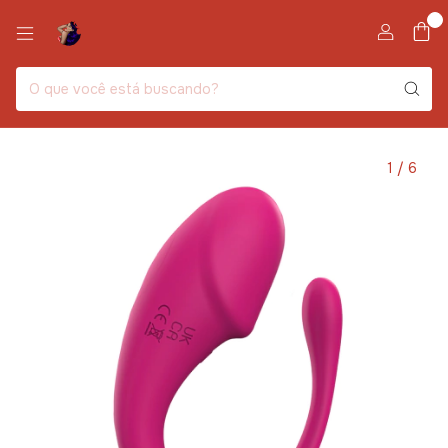
0
1
/
6