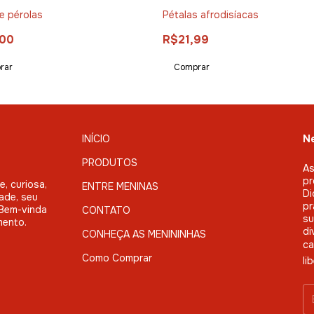
e pérolas
Pétalas afrodisíacas
,00
R$21,99
INÍCIO
Ne
PRODUTOS
As
pr
, curiosa,
ENTRE MENINAS
Di
ade, seu
pr
. Bem-vinda
CONTATO
su
mento.
di
CONHEÇA AS MENININHAS
ca
Como Comprar
li