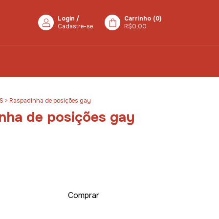
Login
/
Carrinho
(
0
)
Cadastre-se
R$0,00
S
>
Raspadinha de posições gay
nha de posições gay
0