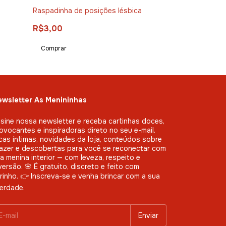
Raspadinha de posições lésbica
Dado girls
R$3,00
R$16,50
wsletter As Menininhas
sine nossa newsletter e receba cartinhas doces,
ovocantes e inspiradoras direto no seu e-mail.
cas íntimas, novidades da loja, conteúdos sobre
azer e descobertas para você se reconectar com
a menina interior — com leveza, respeito e
versão. 🌸 É gratuito, discreto e feito com
rinho. 👉 Inscreva-se e venha brincar com a sua
berdade.