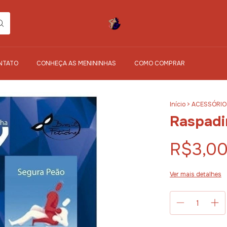
NTATO
CONHEÇA AS MENININHAS
COMO COMPRAR
Início
>
ACESSÓRIO
Raspadi
R$3,0
Ver mais detalhes