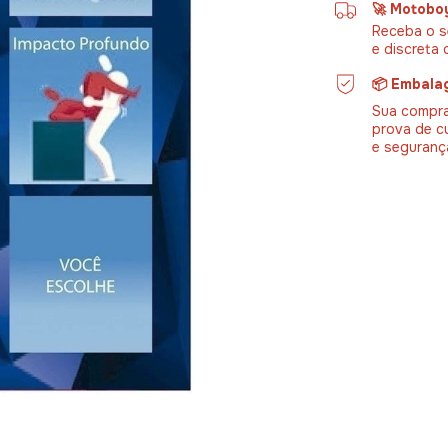
🚀 Motobo
Receba o s
e discreta 
📦 Embala
Sua compra
prova de c
e seguranç