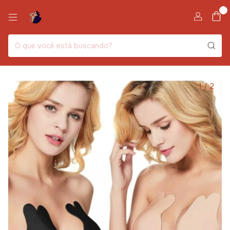
0
1
/
2